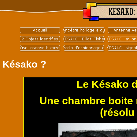
Késako ?
Le Késako d
Une chambre boite 
(résolu