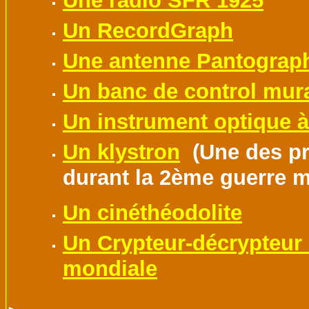
Une radio SFR 1925
Un RecordGraph
Une antenne Pantograp
Un banc de control mura
Un instrument optique 
Un klystron
(Une des pr
durant la 2ème guerre m
Un cinéthéodolite
Un Crypteur-décrypteur 
mondiale