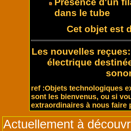
Présence d'un fil
dans le tube
Cet objet est 
Les nouvelles reçues: 
électrique destin
sonor
ref :Objets technologiques 
sont les bienvenus, ou si vo
extraordinaires à nous faire 
Actuellement à découvri