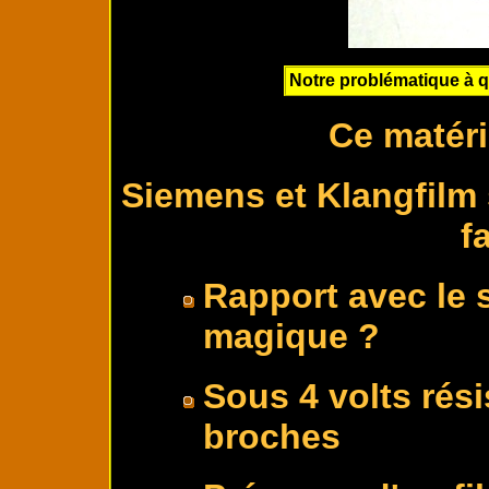
Notre problématique à q
Ce matéri
Siemens et Klangfilm
f
Rapport avec le 
magique ?
Sous 4 volts rési
broches