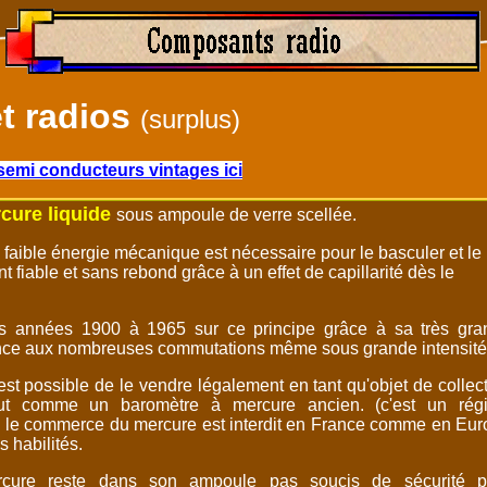
t radios
(surplus)
semi conducteurs vintages ici
cure liquide
sous ampoule de verre scellée.
faible énergie mécanique est nécessaire pour le basculer et le
t fiable et sans rebond grâce à un effet de capillarité dès le
s années 1900 à 1965 sur ce principe grâce à sa très gra
rance aux nombreuses commutations même sous grande intensité
t est possible de le vendre légalement en tant qu'objet de collec
out comme un baromètre à mercure ancien. (c'est un rég
n le commerce du mercure est interdit en France comme en Eu
s habilités.
cure reste dans son ampoule pas soucis de sécurité p