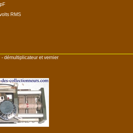
 pF
 volts RMS
démultiplicateur et vernier