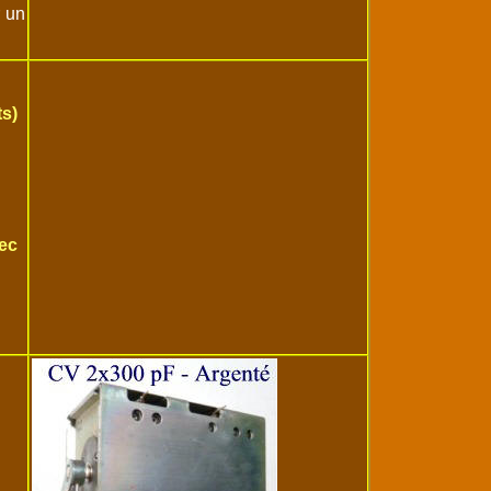
r un
ts)
ec