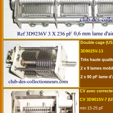
Double cage (US 
3D9025V-13
Très haute qualit
2 x 9 lames mobil
2 x 90 pF lame d
CV avec correcteu
CV 3D9015V-7
(U
min 15-25 pF