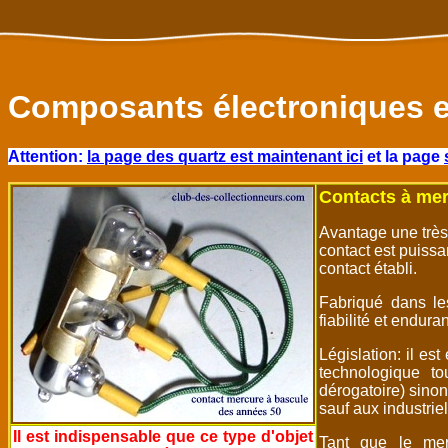
Composants électroniques e
Attention:
la page des quartz est maintenant ici
et la page
Contacts à mer
Avantage une très 
contact est puissan
contact établi.
Fabriqué dans le
fiabilité et endu
Législation: il es
technologique t
dérogatoire) sino
sauf aux industriel
Il est indispensable que ce type d'objet
Tant que le mer