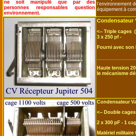
ne soit manipulé que par des
l'environnement do
personnes responsables question
équipement à cont
environnement.
Condensateur 
<-- Triple cages
3 x 250 pf -
Fourni avec son 
______________
Haute tension 20
le mécanisme dém
Condensateur Va
<-- Double cages
2 x 300 pF - 1 ca
Matériel militair