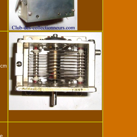
1 cm
re