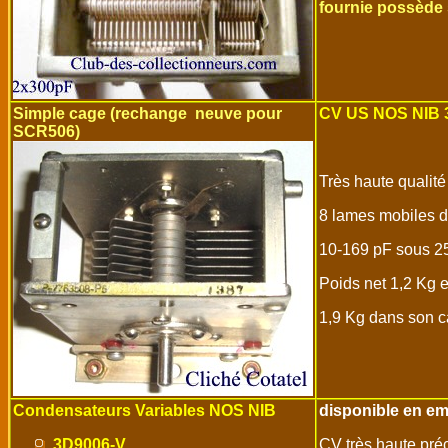
fournie possède
Simple cage (rechange neuve pour
CV US NOS NIB
SCR506)
Très haute qualité
8 lames mobiles d
10-169 pF sous 2
Poids net 1,2 Kg e
1,9 Kg dans son ca
Condensateurs Variables NOS NIB
disponible en em
3D9006-V
CV très haute préc